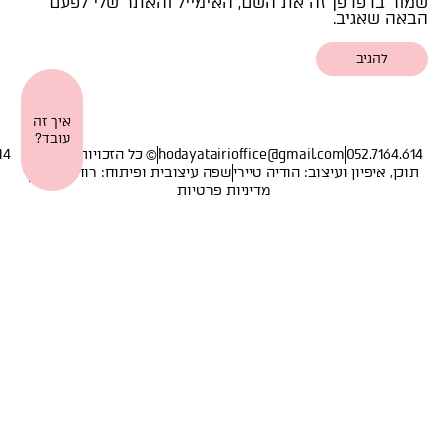
שמור בדפדפן זה את השם, האימייל והאתר שלי לפעם
הבאה שאגיב.
איך זה
עובד?
052.7164.614
hodayatairioffice@gmail.com
© כל הזכויות שמורות
14
תוכן, איפיון ועיצוב: הודיה טיירי
שפה עיצובית ופיתוח: רוחה שיינין
מדיניות פרטיות