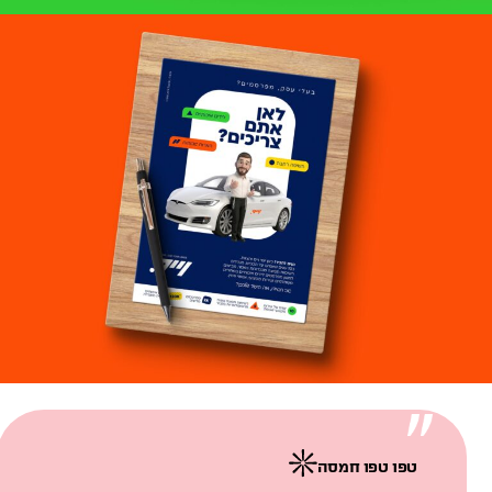
טפו טפו חמסה