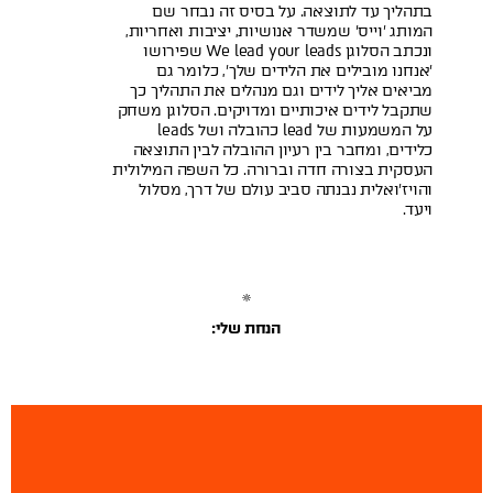
בתהליך עד לתוצאה. על בסיס זה נבחר שם
המותג 'וייס' שמשדר אנושיות, יציבות ואחריות,
ונכתב הסלוגן We lead your leads שפירושו
'אנחנו מובילים את הלידים שלך', כלומר גם
מביאים אליך לידים וגם מנהלים את התהליך כך
שתקבל לידים איכותיים ומדויקים. הסלוגן משחק
על המשמעות של lead כהובלה ושל leads
כלידים, ומחבר בין רעיון ההובלה לבין התוצאה
העסקית בצורה חדה וברורה. כל השפה המילולית
והויז'ואלית נבנתה סביב עולם של דרך, מסלול
ויעד.
הנחת שלי: