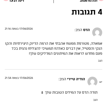
דנה נורמטוב
דינה רביבו
4 תגובות
17/06/2026 בשעה 21:16
הדס
הגיב:
אמאלה, מטורפת ממש!! אהבתי את הרמה הדיוק היצירתיות והקו
הנקי והסטייל, אין דברים כאלה!! תמשיכי להצליח! נהנית בכל
פעם מחדש לראות את המיתוגים המדליקים שלך!
הגב
17/06/2026 בשעה 21:34
הודיה טיירי
הגיב:
תודה הדס על המילים הטובות שלך 🌷
הגב