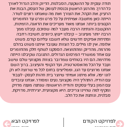
תודה ענקית על ההשקעה, הסבלנות, הדיוק והלב הגדול לאורך
כל הדרך. מהרגע הראשון נכנסת לעומק של העסק, הבנת את
הרעיון, את הקהל, את הצורך ואת מה שאנחנו רוצים לשדר.
הייתה כאן מחשבה אמיתית על כל פרט ופרט עד החומרים
הקטנים ביותר. אנחנו מאוד מעריכים את הדאגה, הזמינות,
ההקשבה והנתינה הרבה מעבר למה שסוכם. קיבלנו ממך
הרבה יותר מעיצוב – קיבלנו ייעוץ, כיוונים, חשיבה רחבה
ופתיחת אפיקים חדשים שלא חשבנו עליהם קודם. פשוט
אלופה. אין לנו מילים. כל הצוות שעובד איתנו פשוט בהלם
מהרמה, מהדיוק ומהתוצאה. הספקנו לשתף חלק מהחומרים
עם אחד ממשרדי הפרסום הגדולים, התגובה שקיבלנו הייתה
מדהימה. הם היו בטוחים שמדובר בצוות מקצועי שלם שישב
ועבד על הכל מהאסטרטגיה, ועד הקופי והעיצוב. ברוך השם
אנחנו מרוצים עד הגג, וממליצים בחום לכל מי שרוצה לא רק
לוגו יפה, אלא מיתוג אמיתי שיוצר בית וזהות לעסק- לעבוד
עם הודיה. התהליך היה מקצועי, נעים ומסודר. אנחנו עובדים
עם המון בעלי עסקים והודיה הראשונה שנתנה מענה מדויק
ומקיף למה שהיינו צריכים. היא מקצועית, יצירתית, מדויקת,
סבלנית, ונותנת את כל הלב.
לפרויקט הקודם
לפרויקט הבא