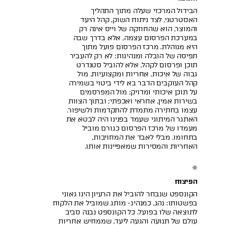
הבידול המרכזי שעלה מתוך התהליך
האסטרטגי, לצד ניתוח השוק, קהל היעד
והמוצר, הוא שהחוזקה של וייס אינה רק
במערכת הפרסום עצמה, אלא בדרך שבה
היא מנוהלת. מרכז הפרסום פועל מתוך
תפיסה של הובלה ומנהיגות: לא רק להעביר
תוכן ופרסום לקהל, אלא להוביל סטנדרט
גבוה של איכות, אחריות ומקצועיות. מול
קהל העוקבים הדבר בא לידי ביטוי בשמירה
על תוכן איכותי ומדויק; מול המפרסמים
בשירות אמין, אחראי ואכפתי; ובתוך הצוות
עצמו בחתירה מתמדת להתקדמות ולשיפור.
האתגר המיתוגי שעמד בפנינו היה לבטא את
מעמדו של מרכז הפרסום כגורם מוביל
בתחומו, מבלי לאבד את המחויבות,
האחריות והמסירות שמאפיינות אותו.
הפיצוח
הקונספט שנבחר להוביל את הרעיון הינו גאוני
בפשטותו: נהג, כמנהיג- מותג שמוביל את הלקוח
לתוצאה שלו בפועל. כל הקונספט נבנה סביב
עולם של תנועה והגעה ליעד, שממחיש אחריות