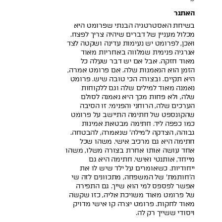
האתגר
בשיחת האסטרטגיה הבנתי שפרומט היא
מכלול מעניין של דברים שיהיה צריך לפצח.
ואכן, לפרומט יש נעימות עדינה ושקטה לצד
אנרגיה פנימית שמלווה באחריות מאוד
מאוד חזקה. אבל אם יש דבר שעלה כל
הזמן הוא הנאמנות שלה. אם פרומט אמרה,
היא תקיים. ובצורה הכי טובה שיש. פרומט
נאמנה מאוד למילים שלה וגם ללקוחות
שלה, ולא פחות מכך היא נאמנה לסולם
הערכים שלה, הרוחני והפנימי. זו הסיבה
שהקונספט של חתימה התיישב על פרומט
כמו כפפה ליד. חתימה מבטאת אמינות
גבוהה, הצדקה ל'מילה' שנאמרה, להבטחה.
חתימה היא גם מרכיב אישי. משהו שכל
אחד עושה אותו אחרת בצורה משלו, משהו
מייחד, אותנטי ואישי. חתימה היא גם
ייחודיות. כשאומרים על ילד שיש לו את
ה'חותמת' של המשפחה, מתכוונים לזה שי
אפשר לפספס למי הוא שייך. גם התפירה
של פרומט מאוד משויכת אליה, כזו שקשה
מאוד לחקות. פרומט יצרה קו אישי מדויק
ויסודי ששייך רק לה.