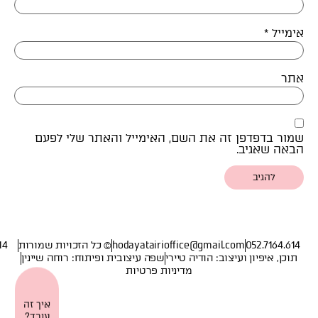
אימייל
*
אתר
שמור בדפדפן זה את השם, האימייל והאתר שלי לפעם
הבאה שאגיב.
052.7164.614
hodayatairioffice@gmail.com
© כל הזכויות שמורות
14
תוכן, איפיון ועיצוב: הודיה טיירי
שפה עיצובית ופיתוח: רוחה שיינין
מדיניות פרטיות
איך זה
עובד?