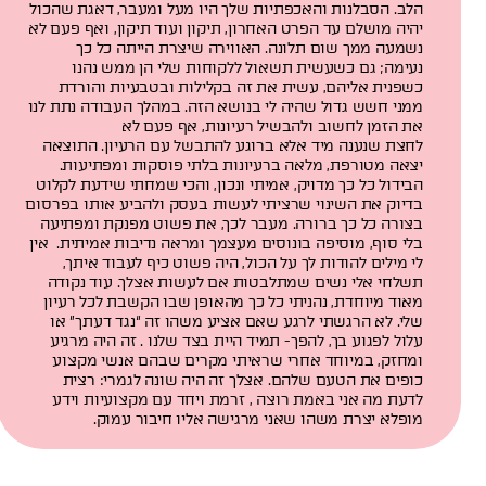
הלב. הסבלנות והאכפתיות שלך היו מעל ומעבר, דאגת שהכול
יהיה מושלם עד הפרט האחרון, תיקון ועוד תיקון, ואף פעם לא
נשמעה ממך שום תלונה. האווירה שיצרת הייתה כל כך
נעימה; גם כשעשית תשאול ללקוחות שלי הן ממש נהנו
כשפנית אליהם, עשית את זה בקלילות ובטבעיות והורדת
ממני חשש גדול שהיה לי בנושא הזה. במהלך העבודה נתת לנו
את הזמן לחשוב ולהבשיל רעיונות, אף פעם לא
לחצת שנענה מיד אלא ברוגע להתבשל עם הרעיון. התוצאה
יצאה מטורפת, מלאה ברעיונות בלתי פוסקות ומפתיעות.
הבידול כל כך מדויק, אמיתי ונכון, והכי שמחתי שידעת לקלוט
בדיוק את השינוי שרציתי לעשות בעסק ולהביע אותו בפרסום
בצורה כל כך ברורה. מעבר לכך, את פשוט מפנקת ומפתיעה
בלי סוף, מוסיפה בונוסים מעצמך ומראה נדיבות אמיתית. אין
לי מילים להודות לך על הכול, היה פשוט כיף לעבוד איתך,
תשלחי אלי נשים שמתלבטות אם לעשות אצלך. עוד נקודה
מאוד מיוחדת, נהניתי כל כך מהאופן שבו הקשבת לכל רעיון
שלי. לא הרגשתי לרגע שאם אציע משהו זה “נגד דעתך” או
עלול לפגוע בך, להפך- תמיד היית בצד שלנו . זה היה מרגיע
ומחזק, במיוחד אחרי שראיתי מקרים שבהם אנשי מקצוע
כופים את הטעם שלהם. אצלך זה היה שונה לגמרי: רצית
לדעת מה אני באמת רוצה , זרמת ויחד עם מקצועיות וידע
מופלא יצרת משהו שאני מרגישה אליו חיבור עמוק.