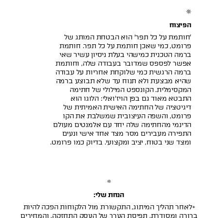
הפיצוח
'חותמת על כל תפר' הוא הבטחת המותג של
פרומט, כמי שאכן חותמת על כל תפר. חותמת
ברמה הטכנית כמישהי בעלת ניסיון עשיר שאי
אפשר לפספס שמדובר בעבודה שלה, וחותמת
ברמה הרגשית כמי שלוקחת אחריות על עבודה
שהיא מבצעת ולא תנוח עד שלא תבוצע ברמה
המקסימלית. הקונספט המילולי של חתימה
התבטא מאוד גם בפן הויז'ואלי: הלוגו הוא
דיגיטציה של החתימה האישית האמיתית של
פרומט, והשפה העיצובית שמשלבת את הקו
הדינמי מהחתימה שלה יחד עם אלמנטים מעולם
התפירה מעבירים מסר מצד אחד אישי ונעים
ומצד שני בטוח, יציב ומקצועי. בדיוק כמו פרומט.
הנחת שלי:
+לאחר תהליך המיתוג, התקשורת מול הלקוחות הפכה להיות
ברורה ומסודרת, תפיסת הערך של העסק התחזקה, והמחירים